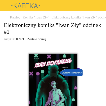
Katalog
Komiks "Iwan Zły"
Elektroniczny komiks "Iwan Zły" odcin
Elektroniczny komiks "Iwan Zły" odcinek
#1
Artykuł:
00971
Zostaw opinię