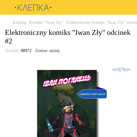
Katalog
Komiks "Iwan Zły"
Elektroniczny komiks "Iwan Zły" odcin
Elektroniczny komiks "Iwan Zły" odcinek
#2
Artykuł:
00972
Zostaw opinię