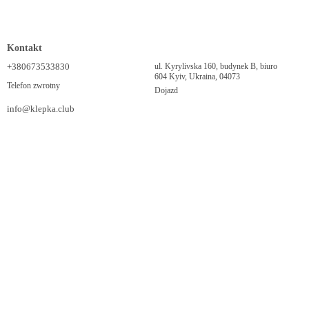
Kontakt
+380673533830
ul. Kyrylivska 160, budynek B, biuro
604 Kyiv, Ukraina, 04073
Telefon zwrotny
Dojazd
info@klepka.club