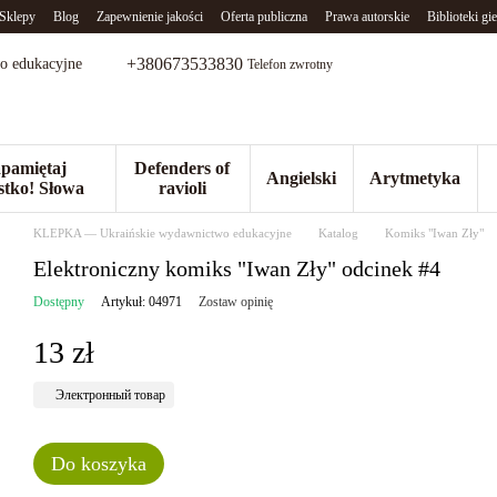
Sklepy
Blog
Zapewnienie jakości
Oferta publiczna
Prawa autorskie
Biblioteki gie
+380673533830
o edukacyjne
Telefon zwrotny
pamiętaj
Defenders of
Angielski
Arytmetyka
stko! Słowa
ravioli
KLEPKA — Ukraińskie wydawnictwo edukacyjne
Katalog
Komiks "Iwan Zły"
Elektroniczny komiks "Iwan Zły" odcinek #4
Dostępny
Artykuł: 04971
Zostaw opinię
13 zł
Электронный товар
Do koszyka