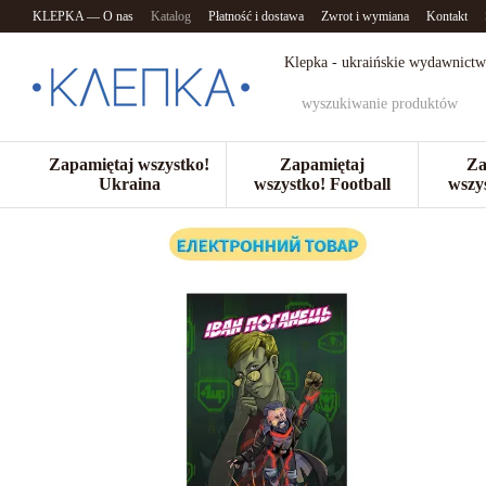
Przejdź do głównej treści
KLEPKA — O nas
Katalog
Płatność i dostawa
Zwrot i wymiana
Kontakt
Klepka - ukraińskie wydawnictw
Zapamiętaj wszystko!
Zapamiętaj
Za
Ukraina
wszystko! Football
wszy