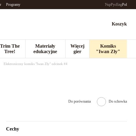
r
Programy
Укр
Рус
Eng
Pol
Koszyk
Trim The
Materiały
Więcej
Komiks
Tree!
edukacyjne
gier
"Iwan Zły"
Elektroniczny komiks "Iwan Zły" odcinek #4
Do porównania
Do schowka
Cechy