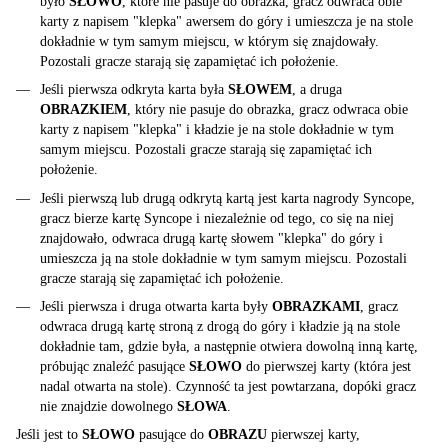
było
SŁOWO
, które nie pasuje do obrazka, gracz odwraca obie
karty z napisem "klepka" awersem do góry i umieszcza je na stole
dokładnie w tym samym miejscu, w którym się znajdowały.
Pozostali gracze starają się zapamiętać ich położenie.
Jeśli pierwsza odkryta karta była
SŁOWEM
, a druga
OBRAZKIEM
, który nie pasuje do obrazka, gracz odwraca obie
karty z napisem "klepka" i kładzie je na stole dokładnie w tym
samym miejscu. Pozostali gracze starają się zapamiętać ich
położenie.
Jeśli pierwszą lub drugą odkrytą kartą jest karta nagrody Syncope,
gracz bierze kartę Syncope i niezależnie od tego, co się na niej
znajdowało, odwraca drugą kartę słowem "klepka" do góry i
umieszcza ją na stole dokładnie w tym samym miejscu. Pozostali
gracze starają się zapamiętać ich położenie.
Jeśli pierwsza i druga otwarta karta były
OBRAZKAMI
, gracz
odwraca drugą kartę stroną z drogą do góry i kładzie ją na stole
dokładnie tam, gdzie była, a następnie otwiera dowolną inną kartę,
próbując znaleźć pasujące
SŁOWO
do pierwszej karty (która jest
nadal otwarta na stole). Czynność ta jest powtarzana, dopóki gracz
nie znajdzie dowolnego
SŁOWA
.
Jeśli jest to
SŁOWO
pasujące do
OBRAZU
pierwszej karty,