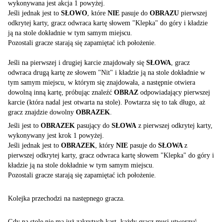
wykonywana jest akcja 1 powyżej.
Jeśli jednak jest to
SŁOWO
, które
NIE
pasuje do
OBRAZU
pierwszej
odkrytej karty, gracz odwraca kartę słowem "Klepka" do góry i kładzie
ją na stole dokładnie w tym samym miejscu.
Pozostali gracze starają się zapamiętać ich położenie.
Jeśli na pierwszej i drugiej karcie znajdowały się
SŁOWA
, gracz
odwraca drugą kartę ze słowem "Nit" i kładzie ją na stole dokładnie w
tym samym miejscu, w którym się znajdowała, a następnie otwiera
dowolną inną kartę, próbując znaleźć
OBRAZ
odpowiadający pierwszej
karcie (która nadal jest otwarta na stole). Powtarza się to tak długo, aż
gracz znajdzie dowolny
OBRAZEK
.
Jeśli jest to
OBRAZEK
pasujący do
SŁOWA
z pierwszej odkrytej karty,
wykonywany jest krok 1 powyżej.
Jeśli jednak jest to
OBRAZEK
, który
NIE
pasuje do
SŁOWA
z
pierwszej odkrytej karty, gracz odwraca kartę słowem "Klepka" do góry i
kładzie ją na stole dokładnie w tym samym miejscu.
Pozostali gracze starają się zapamiętać ich położenie.
Kolejka przechodzi na następnego gracza.
Gdy na stole nie ma już zakrytych kart, każdy gracz musi utworzyć