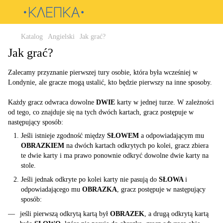
Katalog
Angielski
Jak grać?
Jak grać?
Zalecamy przyznanie pierwszej tury osobie, która była wcześniej w
Londynie, ale gracze mogą ustalić, kto będzie pierwszy na inne sposoby.
Każdy gracz odwraca dowolne
DWIE
karty w jednej turze. W zależności
od tego, co znajduje się na tych dwóch kartach, gracz postępuje w
następujący sposób:
Jeśli istnieje zgodność między
SŁOWEM
a odpowiadającym mu
OBRAZKIEM
na dwóch kartach odkrytych po kolei, gracz zbiera
te dwie karty i ma prawo ponownie odkryć dowolne dwie karty na
stole.
Jeśli jednak odkryte po kolei karty nie pasują do
SŁOWA
i
odpowiadającego mu
OBRAZKA
, gracz postępuje w następujący
sposób:
jeśli pierwszą odkrytą kartą był
OBRAZEK
, a drugą odkrytą kartą