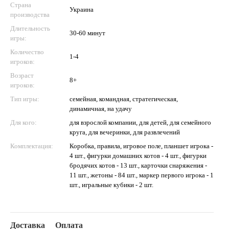
Страна
Украина
производства
Длительность
30-60 минут
игры:
Количество
1-4
игроков:
Возраст
8+
игроков:
Тип игры:
семейная, командная, стратегическая,
динамичная, на удачу
Для кого:
для взрослой компании, для детей, для семейного
круга, для вечеринки, для развлечений
Комплектация:
Коробка, правила, игровое поле, планшет игрока -
4 шт., фигурки домашних котов - 4 шт., фигурки
бродячих котов - 13 шт., карточки снаряжения -
11 шт., жетоны - 84 шт., маркер первого игрока - 1
шт., игральные кубики - 2 шт.
Доставка
Оплата