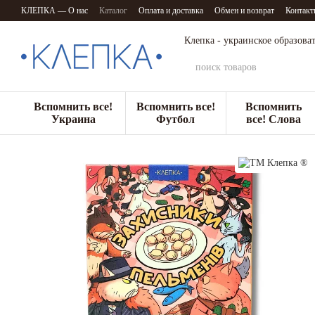
Перейти к основному контенту
КЛЕПКА — О нас
Каталог
Оплата и доставка
Обмен и возврат
Контакт
Клепка - украинское образова
Вспомнить все!
Вспомнить все!
Вспомнить
Украина
Футбол
все! Слова