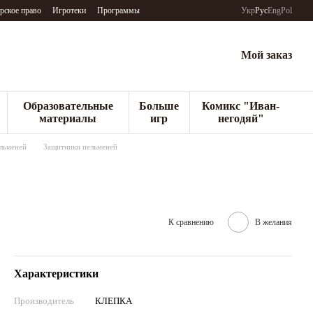
рское право
Игротеки
Программы
Укр
Рус
Eng
Pol
Мой заказ
Образовательные
Больше
Комикс "Иван-
материалы
игр
негодяй"
льменей
Защитники пельменей
К сравнению
В желания
Характеристики
Производитель
КЛЕПКА