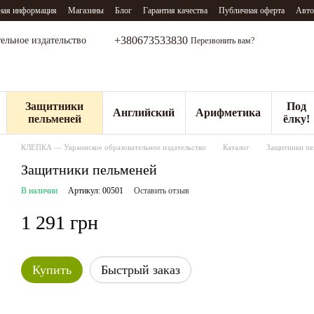
ная информация
Магазины
Блог
Гарантия качества
Публичная оферта
Авто
+380673533830
тельное издательство
Перезвонить вам?
Защитники
Под
Английский
Арифметика
пельменей
ёлку!
КЛЕПКА — Украинское образовательное издательство
Каталог
Защитники пе
Защитники пельменей
В наличии
Артикул: 00501
Оставить отзыв
1 291 грн
Купить
Быстрый заказ