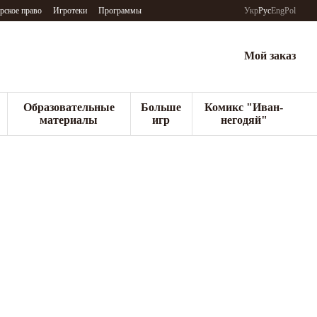
рское право
Игротеки
Программы
Укр
Рус
Eng
Pol
Мой заказ
Образовательные
Больше
Комикс "Иван-
материалы
игр
негодяй"