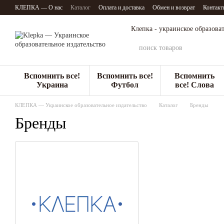
Перейти к основному контенту
КЛЕПКА — О нас
Каталог
Оплата и доставка
Обмен и возврат
Контакт
Клепка - украинское образова
Вспомнить все!
Вспомнить все!
Вспомнить
Украина
Футбол
все! Слова
КЛЕПКА — Украинское образовательное издательство
Каталог
Бренды
Бренды