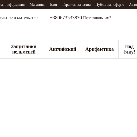
ная информация
Магазины
Блог
Гарантия качества
Публичная оферта
Авто
+380673533830
тельное издательство
Перезвонить вам?
Защитники
Под
Английский
Арифметика
пельменей
ёлку!