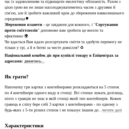
час із задоволенням та підвищити екологічну обізнаність. Разом з
цією грою ви не лише насолоджуватиметесь часом з друзями й
сім'єю, але й зробите важливий крок до збереження навколишнього
середовища🌳
Збереження планети
- це завдання для кожного, і "
Сортування
проти сміттєвозів
" допоможе вам зробити це весело та
ефективно 🌍
Чи вдасться Вам вдало розсортувати сміття та здобути перемогу не
тільки у грі, а й в битві за чисте довкілля? ♻
Національний кешбек діє при купівлі товару в Епіцентрах за
адресами:
дивитись...
Як грати?
Напочатку гри картки з контейнерами розкладаються на 5 стопок
по 4 контейнери одного виду в стопці. Всі стопки лежать долілиць,
ніхто з гравців не знає в якій стопці який тип контейнерів. Кожен
гравець в сліпу бере собі 3 картки з контейнерами - по одному з
будь-яких з 5-ти різних стопок і не показує іншим до...
читати далі
Характеристики