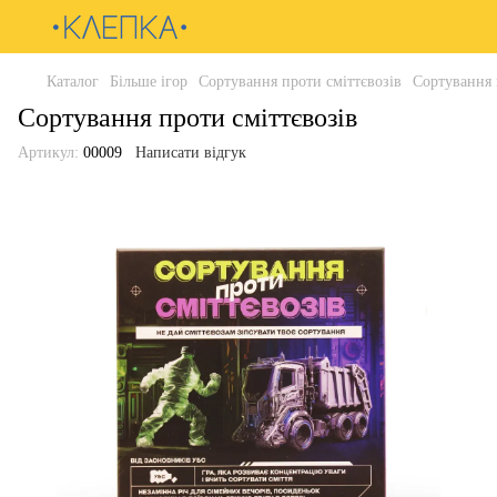
Каталог
Більше ігор
Сортування проти сміттєвозів
Сортування 
Сортування проти сміттєвозів
Артикул:
00009
Написати відгук