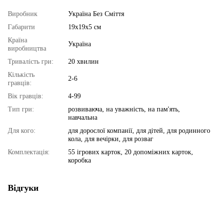
Виробник
Україна Без Сміття
Габарити
19х19х5 см
Країна
Україна
виробництва
Тривалість гри:
20 хвилин
Кількість
2-6
гравців:
Вік гравців:
4-99
Тип гри:
розвиваюча, на уважність, на пам'ять,
навчальна
Для кого:
для дорослої компанії, для дітей, для родинного
кола, для вечірки, для розваг
Комплектація:
55 ігрових карток, 20 допоміжних карток,
коробка
Відгуки