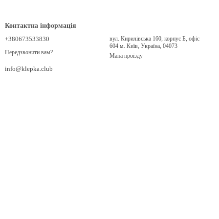
Контактна інформація
+380673533830
вул. Кирилівська 160, корпус Б, офіс
604 м. Київ, Україна, 04073
Передзвонити вам?
Мапа проїзду
info@klepka.club