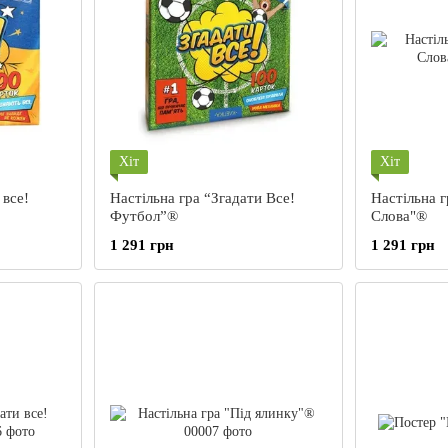
Хіт
Хіт
 все!
Настільна гра “Згадати Все!
Настільна г
Футбол”®
Слова"®
1 291 грн
1 291 грн