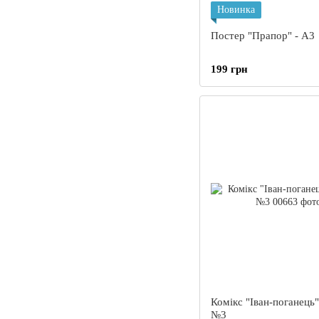
Новинка
Постер "Прапор" - А3
199 грн
Комікс "Іван-поганець"
№3