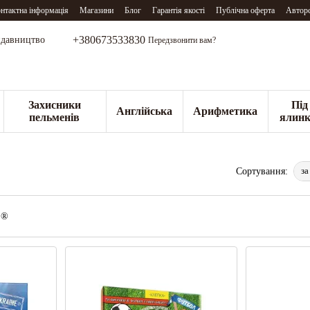
нтактна інформація
Магазини
Блог
Гарантія якості
Публічна оферта
Авторс
+380673533830
видавництво
Передзвонити вам?
Захисники
Під
Англійська
Арифметика
пельменів
ялинк
за
Сортування: