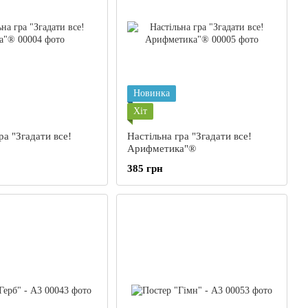
Новинка
Хіт
ра "Згадати все!
Настільна гра "Згадати все!
Арифметика"®
385 грн