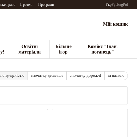
ьке право
Ігротеки
Програми
Укр
Рус
Eng
Pol
Мій кошик
Освітні
Більше
Комікс "Іван-
у!
матеріали
ігор
поганець"
 популярністю
спочатку дешевше
спочатку дорожчі
за назвою