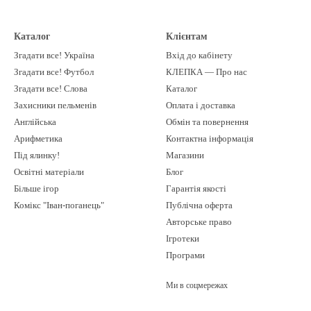
Каталог
Клієнтам
Згадати все! Україна
Вхід до кабінету
Згадати все! Футбол
КЛЕПКА — Про нас
Згадати все! Слова
Каталог
Захисники пельменів
Оплата і доставка
Англійська
Обмін та повернення
Арифметика
Контактна інформація
Під ялинку!
Магазини
Освітні матеріали
Блог
Більше ігор
Гарантія якості
Комікс "Іван-поганець"
Публічна оферта
Авторське право
Ігротеки
Програми
Ми в соцмережах