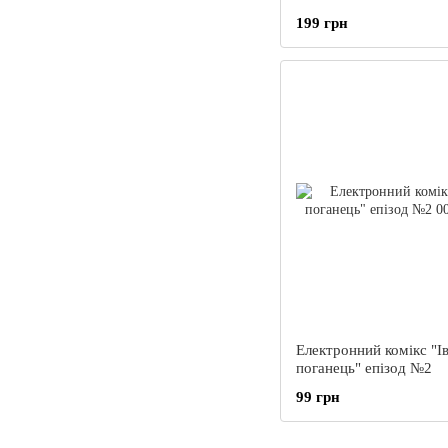
199 грн
Електронний комікс "І
поганець" епізод №2
99 грн