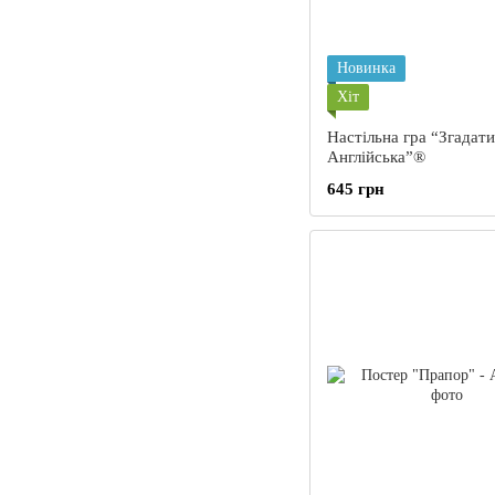
Новинка
Хіт
Настільна гра “Згадати
Англійська”®
645 грн