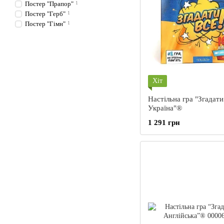
Постер "Прапор"
1
Постер "Герб"
1
Постер "Гімн"
1
Хіт
Настільна гра "Згадати
Україна"®
1 291 грн