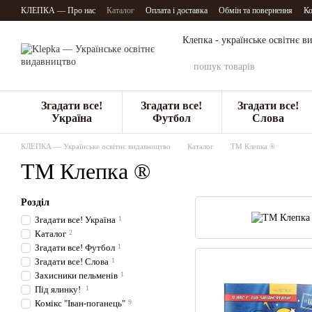
Перейти до основного контенту
КЛЕПКА — Про нас
Каталог
Оплата і доставка
Обмін та повернення
Ко
Клепка - українське освітнє 
Згадати все!
Згадати все!
Згадати все!
Україна
Футбол
Слова
КЛЕПКА — Українське освітнє видавництво
Каталог
ТМ Клепка ®
ТМ Клепка ®
Розділ
Згадати все! Україна
1
Каталог
2
Згадати все! Футбол
1
Згадати все! Слова
1
Захисники пельменів
1
Під ялинку!
1
Комікс "Іван-поганець"
9