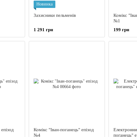
Новинка
Захисники пельменів
Комікс "Іва
№1
1 291 грн
199 грн
 епізод
Комікс "Іван-поганець" епізод
Електронний
№4
поганець" 