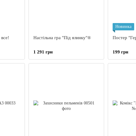
Новинка
 все!
Настільна гра "Під ялинку"®
Постер "Ге
1 291 грн
199 грн