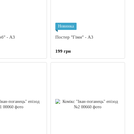
Новинка
рб" - А3
Постер "Гімн" - А3
199 грн