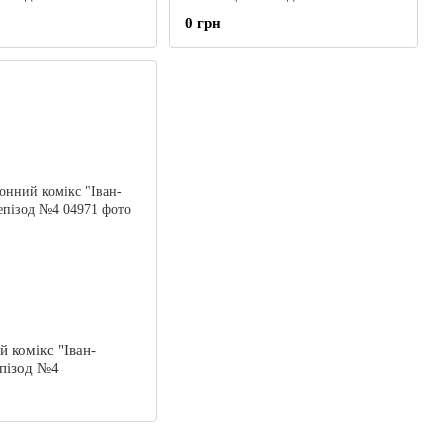
0 грн
 комікс "Іван-
епізод №4