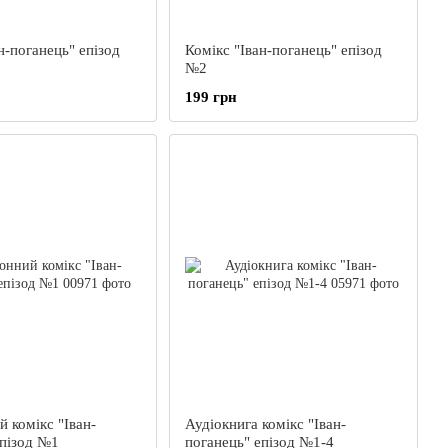
н-поганець" епізод
Комікс "Іван-поганець" епізод
№2
199 грн
 комікс "Іван-
Аудіокнига комікс "Іван-
епізод №1
поганець" епізод №1-4