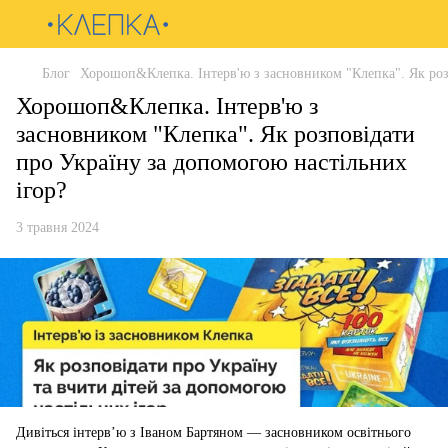
Блог
Хорошоп&Клепка. Інтерв'ю з засновником "Клепка". Як роз
Хорошоп&Клепка. Інтерв'ю з
засновником "Клепка". Як розповідати
про Україну за допомогою настільних
ігор?
3 травня 2024
Дивіться інтерв’ю з Іваном Бартяном — засновником освітнього